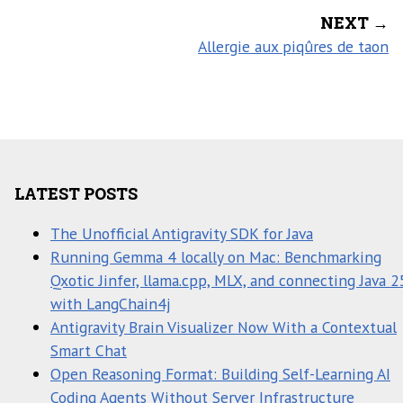
NEXT →
Allergie aux piqûres de taon
LATEST POSTS
The Unofficial Antigravity SDK for Java
Running Gemma 4 locally on Mac: Benchmarking
Qxotic Jinfer, llama.cpp, MLX, and connecting Java 2
with LangChain4j
Antigravity Brain Visualizer Now With a Contextual
Smart Chat
Open Reasoning Format: Building Self-Learning AI
Coding Agents Without Server Infrastructure