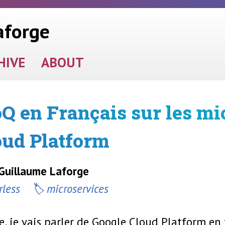
aforge
HIVE
ABOUT
oQ en Français sur les mi
oud Platform
 Guillaume Laforge
rless
microservices
, je vais parler de Google Cloud Platform en f