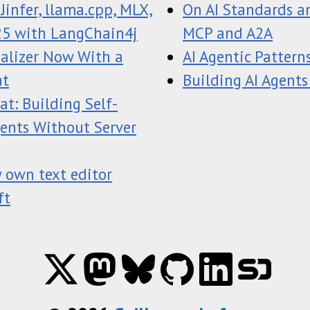
infer, llama.cpp, MLX,
On AI Standards an
25 with LangChain4j
MCP and A2A
ualizer Now With a
AI Agentic Pattern
at
Building AI Agents
t: Building Self-
gents Without Server
 own text editor
ft