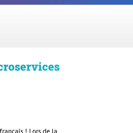
croservices
rançais ! Lors de la