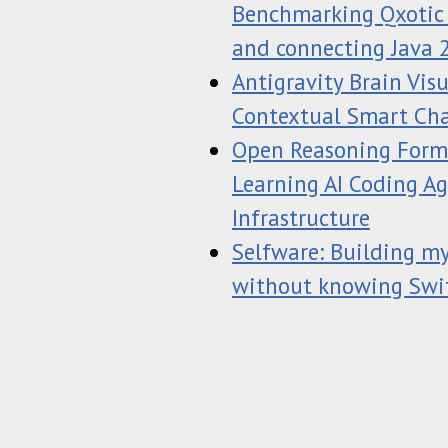
Benchmarking Qxotic J
and connecting Java 
Antigravity Brain Vis
Contextual Smart Ch
Open Reasoning Forma
Learning AI Coding A
Infrastructure
Selfware: Building my
without knowing Swi